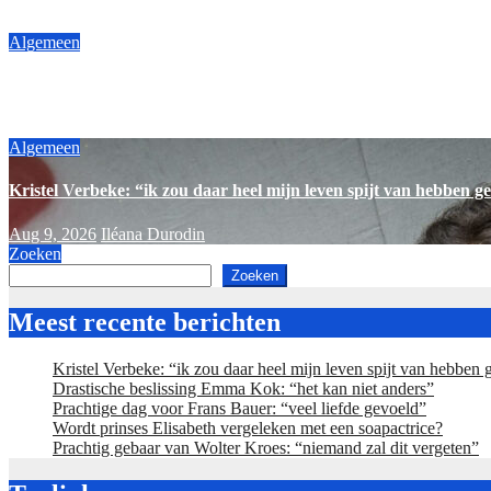
Aug 9, 2026
Iléana Durodin
Algemeen
Drastische beslissing Emma Kok: “het kan niet anders”
Aug 9, 2026
Iléana Durodin
Algemeen
Kristel Verbeke: “ik zou daar heel mijn leven spijt van hebben g
Aug 9, 2026
Iléana Durodin
Zoeken
Zoeken
Meest recente berichten
Kristel Verbeke: “ik zou daar heel mijn leven spijt van hebben
Drastische beslissing Emma Kok: “het kan niet anders”
Prachtige dag voor Frans Bauer: “veel liefde gevoeld”
Wordt prinses Elisabeth vergeleken met een soapactrice?
Prachtig gebaar van Wolter Kroes: “niemand zal dit vergeten”