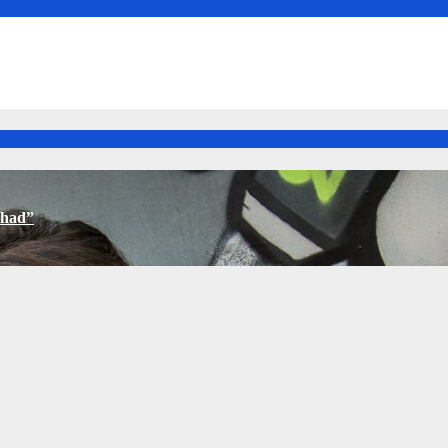
ehad”