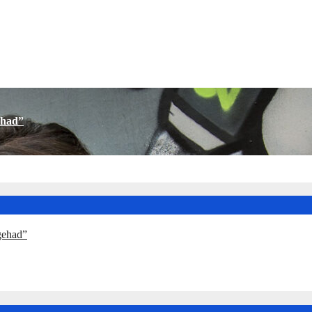
ehad”
 gehad”