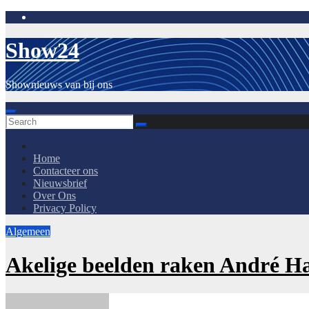
Skip
to
content
Show24
Shownieuws van bij ons
Home
Contacteer ons
Nieuwsbrief
Over Ons
Privacy Policy
Algemeen
Akelige beelden raken André H