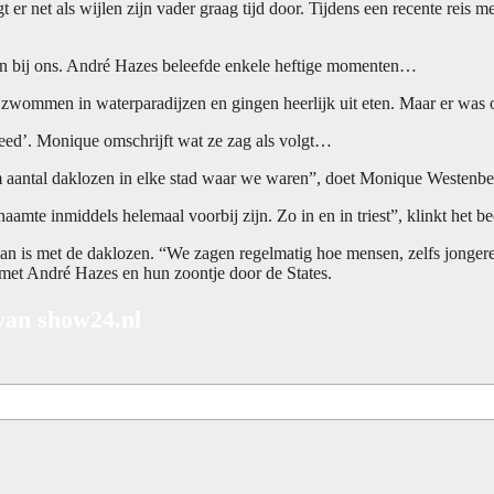
t er net als wijlen zijn vader graag tijd door. Tijdens een recente rei
 dan bij ons. André Hazes beleefde enkele heftige momenten…
n, zwommen in waterparadijzen en gingen heerlijk uit eten. Maar er wa
eed’. Monique omschrijft wat ze zag als volgt…
norm aantal daklozen in elke stad waar we waren”, doet Monique Westen
aamte inmiddels helemaal voorbij zijn. Zo in en in triest”, klinkt het 
n is met de daklozen. “We zagen regelmatig hoe mensen, zelfs jongere
met André Hazes en hun zoontje door de States.
 van show24.nl