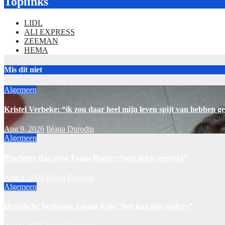
Toplinks
LIDL
ALI EXPRESS
ZEEMAN
HEMA
Mis dit niet
Algemeen
Kristel Verbeke: “ik zou daar heel mijn leven spijt van hebben g
Aug 9, 2026
Iléana Durodin
Algemeen
Prachtige dag voor Frans Bauer: “veel liefde gevoeld”
Aug 9, 2026
Iléana Durodin
Algemeen
Drastische beslissing Emma Kok: “het kan niet anders”