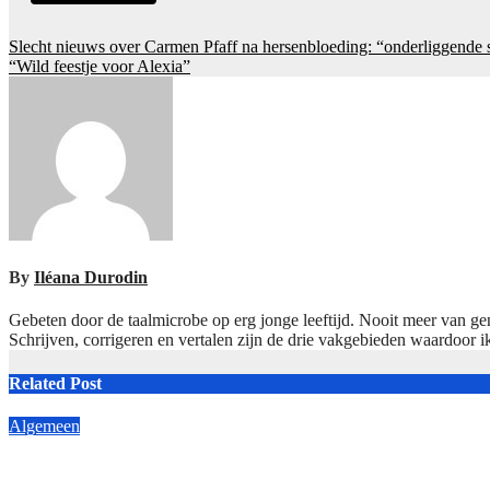
Post
Slecht nieuws over Carmen Pfaff na hersenbloeding: “onderliggende
“Wild feestje voor Alexia”
navigation
By
Iléana Durodin
Gebeten door de taalmicrobe op erg jonge leeftijd. Nooit meer van ge
Schrijven, corrigeren en vertalen zijn de drie vakgebieden waardoor i
Related Post
Algemeen
Prachtige dag voor Frans Bauer: “veel liefde gevoeld”