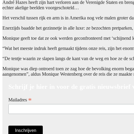
André Hazes heeft zijn hart verloren aan de Verenigde Staten en breng
echter akelige beelden voorgeschoteld…
Het verschil tussen rijk en arm is in Amerika nog vele malen groter
Enerzijds baadde het gezinnetje in alle luxe: ze bezochten pretparke
Monique geeft toe dat ze ook werden geconfronteerd met ‘schijnend l
“Wat het meeste indruk heeft gemaakt tijdens onze reis, zijn het e
“De tentje waarin ze slapen langs de kant van de weg en hoe ze de sch
Monique was diep ontroerd toen ze zag hoe de bevolking enorm begaa
aangenomen”, aldus Monique Westenberg over de reis die ze maakte 
Schrijf je hier in voor de gratis nieuwsbrief
*
Mailadres