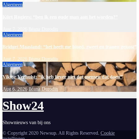
Algemeen
Kürt Rogiers: “ben ik een oude man aan het worden?”
Aug 7, 2026
Iléana Durodin
Algemeen
Bridget Maasland: “het heeft me bloed, zweet en tranen gekost”
Aug 7, 2026
Iléana Durodin
Algemeen
Viktor Verhulst: “ik heb liever niet dat mensen dat doen”
Aug 6, 2026
Iléana Durodin
Show24
Shownieuws van bij ons
© Copyright 2020 Newsup. All Rights Reserved.
Cookie
instellingen