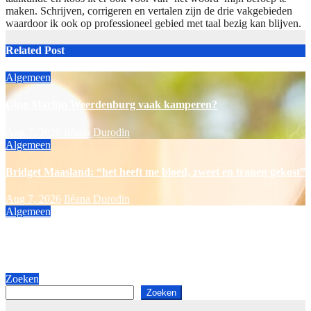
maken. Schrijven, corrigeren en vertalen zijn de drie vakgebieden
waardoor ik ook op professioneel gebied met taal bezig kan blijven.
Related Post
Algemeen
Ging Marlijn Weerdenburg vaak kamperen?
Aug 7, 2026
Iléana Durodin
Algemeen
Bridget Maasland: “het heeft me bloed, zweet en tranen gekost”
Aug 7, 2026
Iléana Durodin
Algemeen
Kürt Rogiers: “ben ik een oude man aan het worden?”
Aug 7, 2026
Iléana Durodin
Zoeken
Zoeken