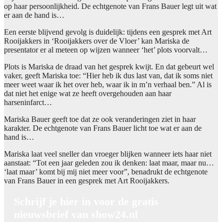
op haar persoonlijkheid. De echtgenote van Frans Bauer legt uit wat
er aan de hand is…
Een eerste blijvend gevolg is duidelijk: tijdens een gesprek met Art
Rooijakkers in ‘Rooijakkers over de Vloer’ kan Mariska de
presentator er al meteen op wijzen wanneer ‘het’ plots voorvalt…
Plots is Mariska de draad van het gesprek kwijt. En dat gebeurt wel
vaker, geeft Mariska toe: “Hier heb ik dus last van, dat ik soms niet
meer weet waar ik het over heb, waar ik in m’n verhaal ben.” Al is
dat niet het enige wat ze heeft overgehouden aan haar
harseninfarct…
Mariska Bauer geeft toe dat ze ook veranderingen ziet in haar
karakter. De echtgenote van Frans Bauer licht toe wat er aan de
hand is…
Mariska laat veel sneller dan vroeger blijken wanneer iets haar niet
aanstaat: “Tot een jaar geleden zou ik denken: laat maar, maar nu…
‘laat maar’ komt bij mij niet meer voor”, benadrukt de echtgenote
van Frans Bauer in een gesprek met Art Rooijakkers.
Schrijf je hier in voor de gratis
nieuwsbrief van show24.nl