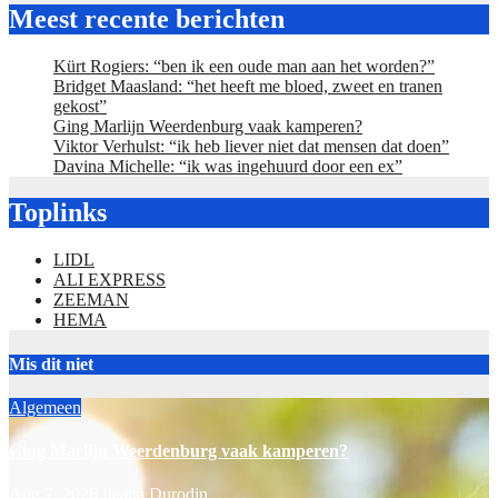
Meest recente berichten
Kürt Rogiers: “ben ik een oude man aan het worden?”
Bridget Maasland: “het heeft me bloed, zweet en tranen
gekost”
Ging Marlijn Weerdenburg vaak kamperen?
Viktor Verhulst: “ik heb liever niet dat mensen dat doen”
Davina Michelle: “ik was ingehuurd door een ex”
Toplinks
LIDL
ALI EXPRESS
ZEEMAN
HEMA
Mis dit niet
Algemeen
Ging Marlijn Weerdenburg vaak kamperen?
Aug 7, 2026
Iléana Durodin