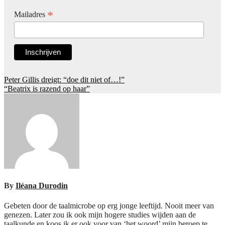
*
Mailadres
Post
Peter Gillis dreigt: “doe dit niet of…!”
“Beatrix is razend op haar”
navigation
By
Iléana Durodin
Gebeten door de taalmicrobe op erg jonge leeftijd. Nooit meer van
genezen. Later zou ik ook mijn hogere studies wijden aan de
taalkunde en koos ik er ook voor van ‘het woord’ mijn beroep te