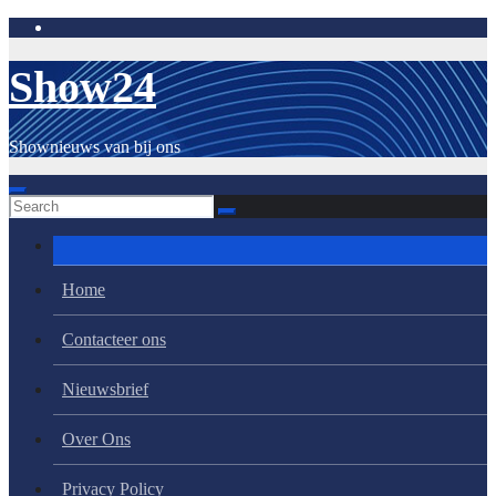
Skip
to
content
Show24
Shownieuws van bij ons
Home
Contacteer ons
Nieuwsbrief
Over Ons
Privacy Policy