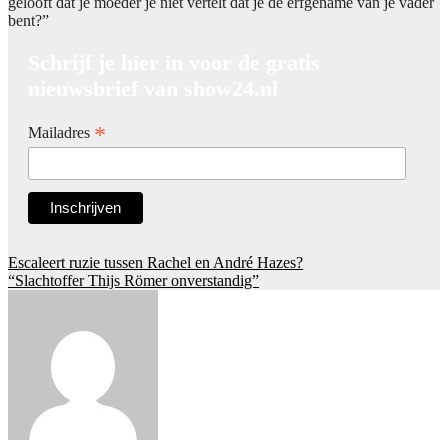
gelooft dat je moeder je niet vertelt dat je de erfgename van je vader
bent?”
Schrijf je hier in voor de gratis
nieuwsbrief van show24.nl
*
Mailadres
Post
Escaleert ruzie tussen Rachel en André Hazes?
“Slachtoffer Thijs Römer onverstandig”
navigation