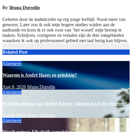
By
Iléana Durodin
Gebeten door de taalmicrobe op erg jonge leeftijd. Nooit meer van
genezen. Later zou ik ook mijn hogere studies wijden aan de
taalkunde en koos ik er ook voor van ‘het woord’ mijn beroep te
maken. Schrijven, corrigeren en vertalen zijn de drie vakgebieden
waardoor ik ook op professioneel gebied met taal bezig kan blijven.
Related Post
Algemeen
Waarom is André Hazes zo gelukkig?
Aug 8, 2026
Iléana Durodin
Algemeen
Prachtig gebaar van Wolter Kroes: “niemand zal dit vergeten”
Aug 8, 2026
Iléana Durodin
Algemeen
Wordt prinses Elisabeth vergeleken met een soapactrice?