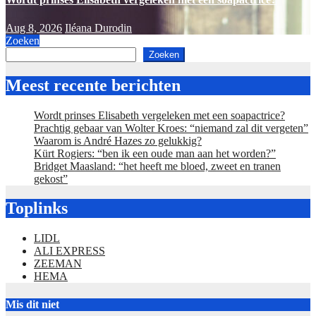
Aug 8, 2026
Iléana Durodin
Zoeken
Zoeken
Meest recente berichten
Wordt prinses Elisabeth vergeleken met een soapactrice?
Prachtig gebaar van Wolter Kroes: “niemand zal dit vergeten”
Waarom is André Hazes zo gelukkig?
Kürt Rogiers: “ben ik een oude man aan het worden?”
Bridget Maasland: “het heeft me bloed, zweet en tranen
gekost”
Toplinks
LIDL
ALI EXPRESS
ZEEMAN
HEMA
Mis dit niet