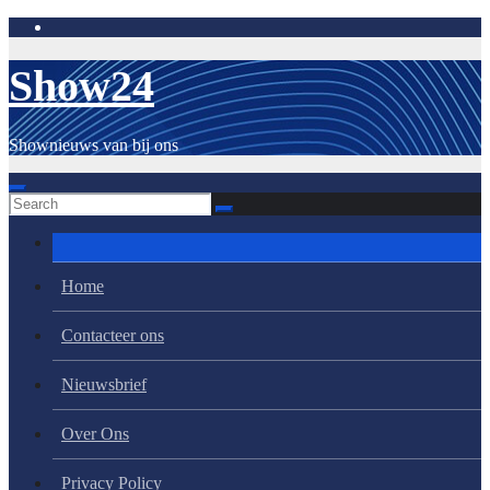
Skip
to
content
Show24
Shownieuws van bij ons
Home
Contacteer ons
Nieuwsbrief
Over Ons
Privacy Policy