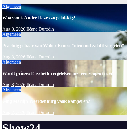
Algemeen
Waarom is André Hazes zo gelukkig?
Aug 8, 2026
Iléana Durodin
Algemeen
Prachtig gebaar van Wolter Kroes: “niemand zal dit vergeten”
Aug 8, 2026
Iléana Durodin
Algemeen
Wordt prinses Elisabeth vergeleken met een soapactrice?
Aug 8, 2026
Iléana Durodin
Algemeen
Ging Marlijn Weerdenburg vaak kamperen?
Aug 7, 2026
Iléana Durodin
Show24