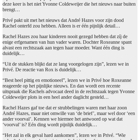
deze keer is het niet Yvonne Coldeweijer die het nieuws naar buiten
brengt…
Privé pakt uit met het nieuws dat André Hazes voor zijn dood
Rachel onterfd zou hebben. Alleen is er één pijnlijk detail…
Rachel Hazes zou haar kinderen nooit gezegd hebben dat zíj de
enige erfgenamen van hun vader waren. Dochter Roxeanne spant
alvast een rechtszaak aan tegen haar moeder. Want één ding is
duidelijk…
“Uit de stukken blijkt dat ze lang voorgelogen zijn”, lezen we in
Privé. De reactie van Rox is duidelijk…
“Best heel pittig en emotioneel”, lezen we in Privé hoe Roxeanne
reageerde op het pijnlijke nieuws. En dan wordt een recente
uitspraak die Rachels advocaat deed in de rechtszaak tegen Yvonne
Coldeweijer plots in een heel ander daglicht gesteld…
Rachel Hazes gaf toe dat er strubbelingen waren met haar zoon
André Hazes, maar niet omwille van ‘de brief’, maar wel door ‘een
ander voorval’. Kennen we hiermee het antwoord op wat dat
‘voorval’ is? Eén ding wordt pijnlijk duidelijk…
“Het zal in elk geval hard aankomen”, lezen we in Privé. “Wie