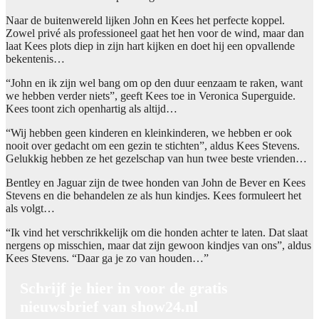
Naar de buitenwereld lijken John en Kees het perfecte koppel.
Zowel privé als professioneel gaat het hen voor de wind, maar dan
laat Kees plots diep in zijn hart kijken en doet hij een opvallende
bekentenis…
“John en ik zijn wel bang om op den duur eenzaam te raken, want
we hebben verder niets”, geeft Kees toe in Veronica Superguide.
Kees toont zich openhartig als altijd…
“Wij hebben geen kinderen en kleinkinderen, we hebben er ook
nooit over gedacht om een gezin te stichten”, aldus Kees Stevens.
Gelukkig hebben ze het gezelschap van hun twee beste vrienden…
Bentley en Jaguar zijn de twee honden van John de Bever en Kees
Stevens en die behandelen ze als hun kindjes. Kees formuleert het
als volgt…
“Ik vind het verschrikkelijk om die honden achter te laten. Dat slaat
nergens op misschien, maar dat zijn gewoon kindjes van ons”, aldus
Kees Stevens. “Daar ga je zo van houden…”
Schrijf je hier in voor de gratis
nieuwsbrief van show24.nl