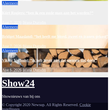
Algemeen
Kürt Rogiers: “ben ik een oude man aan het worden?”
Aug 7, 2026
Iléana Durodin
Algemeen
Bridget Maasland: “het heeft me bloed, zweet en tranen gekost”
Aug 7, 2026
Iléana Durodin
Algemeen
Viktor Verhulst: “ik heb liever niet dat mensen dat doen”
Aug 6, 2026
Iléana Durodin
Show24
Shownieuws van bij ons
© Copyright 2020 Newsup. All Rights Reserved.
Cookie
instellingen