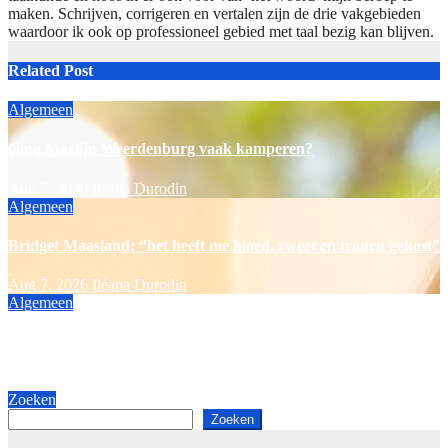
maken. Schrijven, corrigeren en vertalen zijn de drie vakgebieden
waardoor ik ook op professioneel gebied met taal bezig kan blijven.
Related Post
Algemeen
Ging Marlijn Weerdenburg vaak kamperen?
Aug 7, 2026
Iléana Durodin
Algemeen
Bridget Maasland: “het heeft me bloed, zweet en tranen gekost”
Aug 7, 2026
Iléana Durodin
Algemeen
Kürt Rogiers: “ben ik een oude man aan het worden?”
Aug 7, 2026
Iléana Durodin
Zoeken
Zoeken