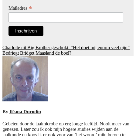
*
Mailadres
Post
Charlotte uit Big Brother geschokt: “Het doet mij enorm veel pijn”
Bedriegt Bridget Maasland de boel?
navigation
By
Iléana Durodin
Gebeten door de taalmicrobe op erg jonge leeftijd. Nooit meer van
genezen. Later zou ik ook mijn hogere studies wijden aan de
taalkunde en koos ik er ook voor van ‘het woord’ mijn beroep te