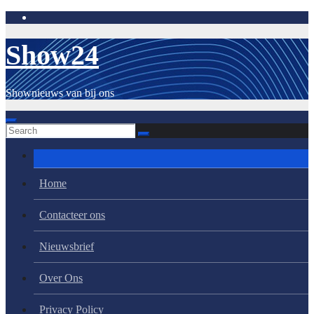
Skip
to
content
Show24
Shownieuws van bij ons
Home
Contacteer ons
Nieuwsbrief
Over Ons
Privacy Policy