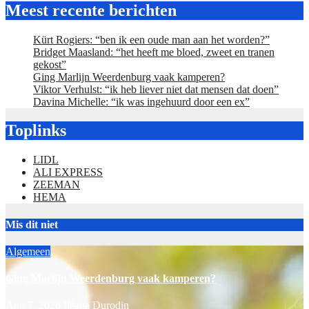
Meest recente berichten
Kürt Rogiers: “ben ik een oude man aan het worden?”
Bridget Maasland: “het heeft me bloed, zweet en tranen
gekost”
Ging Marlijn Weerdenburg vaak kamperen?
Viktor Verhulst: “ik heb liever niet dat mensen dat doen”
Davina Michelle: “ik was ingehuurd door een ex”
Toplinks
LIDL
ALI EXPRESS
ZEEMAN
HEMA
Mis dit niet
Algemeen
Ging Marlijn Weerdenburg vaak kamperen?
Aug 7, 2026
Iléana Durodin