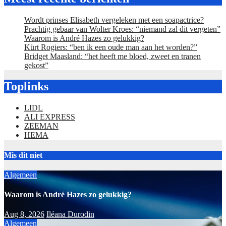
Wordt prinses Elisabeth vergeleken met een soapactrice?
Prachtig gebaar van Wolter Kroes: “niemand zal dit vergeten”
Waarom is André Hazes zo gelukkig?
Kürt Rogiers: “ben ik een oude man aan het worden?”
Bridget Maasland: “het heeft me bloed, zweet en tranen
gekost”
Toplinks
LIDL
ALI EXPRESS
ZEEMAN
HEMA
Mis dit niet
Algemeen
Waarom is André Hazes zo gelukkig?
Aug 8, 2026
Iléana Durodin
Algemeen