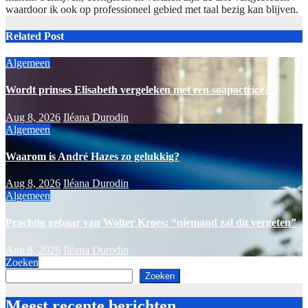
waardoor ik ook op professioneel gebied met taal bezig kan blijven.
Related Post
Algemeen
Wordt prinses Elisabeth vergeleken met een soapactrice?
Aug 8, 2026
Iléana Durodin
Algemeen
Waarom is André Hazes zo gelukkig?
Aug 8, 2026
Iléana Durodin
Algemeen
Prachtig gebaar van Wolter Kroes: “niemand zal dit vergeten”
Aug 8, 2026
Iléana Durodin
Zoeken
Zoeken
Meest recente berichten