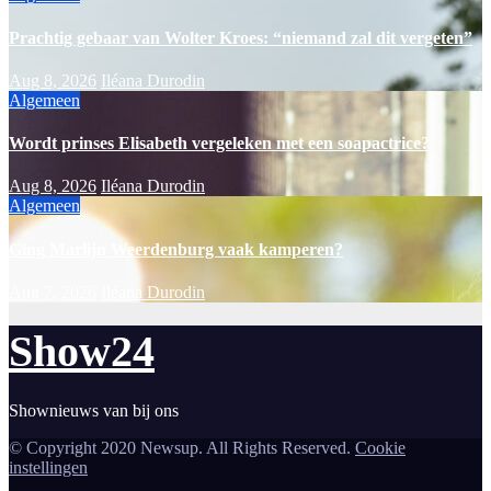
Prachtig gebaar van Wolter Kroes: “niemand zal dit vergeten”
Aug 8, 2026
Iléana Durodin
Algemeen
Wordt prinses Elisabeth vergeleken met een soapactrice?
Aug 8, 2026
Iléana Durodin
Algemeen
Ging Marlijn Weerdenburg vaak kamperen?
Aug 7, 2026
Iléana Durodin
Show24
Shownieuws van bij ons
© Copyright 2020 Newsup. All Rights Reserved.
Cookie
instellingen