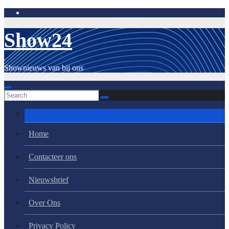
Skip
to
content
Show24
Shownieuws van bij ons
Home
Contacteer ons
Nieuwsbrief
Over Ons
Privacy Policy