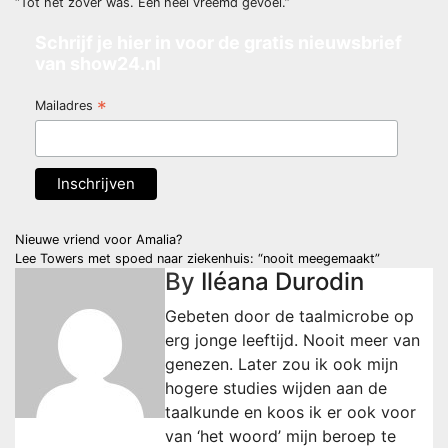
“Tot het zover was. Een heel vreemd gevoel.”
Schrijf je hier in voor de gratis nieuwsbrief
van show24.nl
*
Mailadres
Post
Nieuwe vriend voor Amalia?
Lee Towers met spoed naar ziekenhuis: “nooit meegemaakt”
navigation
By
Iléana Durodin
Gebeten door de taalmicrobe op
erg jonge leeftijd. Nooit meer van
genezen. Later zou ik ook mijn
hogere studies wijden aan de
taalkunde en koos ik er ook voor
van ‘het woord’ mijn beroep te