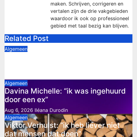
maken. Schrijven, corrigeren en
vertalen zijn de drie vakgebieden
waardoor ik ook op professioneel
gebied met taal bezig kan blijven.
Related Post
Algemeen
Marco Schuitmaker: “Jan Smit gaf
zijn fout toe”
Aug 6, 2026
Iléana Durodin
Algemeen
Davina Michelle: “ik was ingehuurd
door een ex”
Aug 6, 2026
Iléana Durodin
Algemeen
Viktor Verhulst: “ik heb liever niet
dat mensen dat doen”