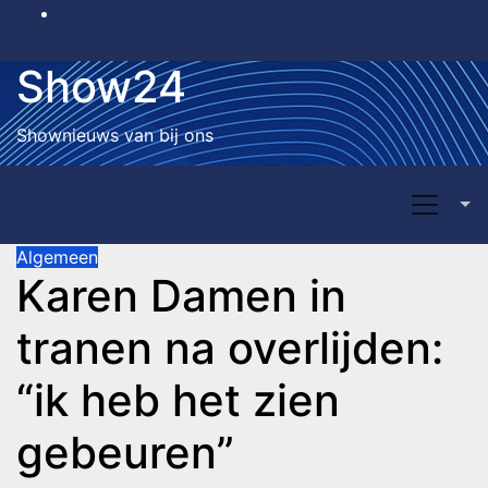
Skip
to
content
Show24
Shownieuws van bij ons
Algemeen
Karen Damen in
tranen na overlijden:
“ik heb het zien
gebeuren”