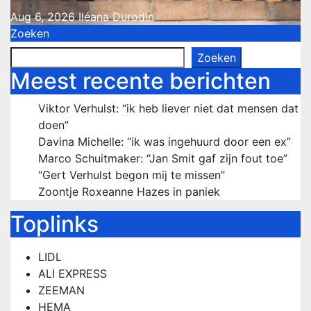
Aug 6, 2026
Iléana Durodin
Zoeken
Zoeken
Meest recente berichten
Viktor Verhulst: “ik heb liever niet dat mensen dat
doen”
Davina Michelle: “ik was ingehuurd door een ex”
Marco Schuitmaker: “Jan Smit gaf zijn fout toe”
“Gert Verhulst begon mij te missen”
Zoontje Roxeanne Hazes in paniek
Toplinks
LIDL
ALI EXPRESS
ZEEMAN
HEMA