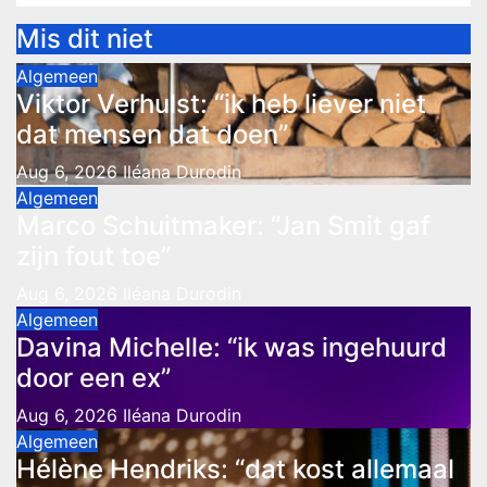
Mis dit niet
Algemeen
Viktor Verhulst: “ik heb liever niet
dat mensen dat doen”
Aug 6, 2026
Iléana Durodin
Algemeen
Marco Schuitmaker: “Jan Smit gaf
zijn fout toe”
Aug 6, 2026
Iléana Durodin
Algemeen
Davina Michelle: “ik was ingehuurd
door een ex”
Aug 6, 2026
Iléana Durodin
Algemeen
Hélène Hendriks: “dat kost allemaal