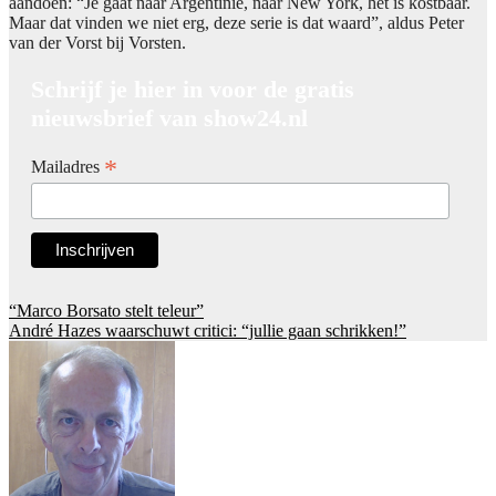
aandoen: “Je gaat naar Argentinië, naar New York, het is kostbaar.
Maar dat vinden we niet erg, deze serie is dat waard”, aldus Peter
van der Vorst bij Vorsten.
Schrijf je hier in voor de gratis
nieuwsbrief van show24.nl
*
Mailadres
Post
“Marco Borsato stelt teleur”
André Hazes waarschuwt critici: “jullie gaan schrikken!”
navigation