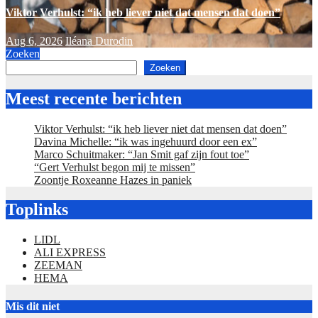
Viktor Verhulst: “ik heb liever niet dat mensen dat doen”
Aug 6, 2026
Iléana Durodin
Zoeken
Zoeken
Meest recente berichten
Viktor Verhulst: “ik heb liever niet dat mensen dat doen”
Davina Michelle: “ik was ingehuurd door een ex”
Marco Schuitmaker: “Jan Smit gaf zijn fout toe”
“Gert Verhulst begon mij te missen”
Zoontje Roxeanne Hazes in paniek
Toplinks
LIDL
ALI EXPRESS
ZEEMAN
HEMA
Mis dit niet