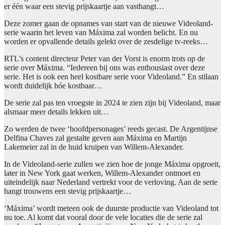
er één waar een stevig prijskaartje aan vasthangt…
Deze zomer gaan de opnames van start van de nieuwe Videoland-
serie waarin het leven van Máxima zal worden belicht. En nu
worden er opvallende details gelekt over de zesdelige tv-reeks…
RTL’s content directeur Peter van der Vorst is enorm trots op de
serie over Máxima. “Iedereen bij ons was enthousiast over deze
serie. Het is ook een heel kostbare serie voor Videoland.” En stilaan
wordt duidelijk hóe kostbaar…
De serie zal pas ten vroegste in 2024 te zien zijn bij Videoland, maar
alsmaar meer details lekken uit…
Zo werden de twee ‘hoofdpersonages’ reeds gecast. De Argentijnse
Delfina Chaves zal gestalte geven aan Máxima en Martijn
Lakemeier zal in de huid kruipen van Willem-Alexander.
In de Videoland-serie zullen we zien hoe de jonge Máxima opgroeit,
later in New York gaat werken, Willem-Alexander ontmoet en
uiteindelijk naar Nederland vertrekt voor de verloving. Aan de serie
hangt trouwens een stevig prijskaartje…
‘Máxima’ wordt meteen ook de duurste productie van Videoland tot
nu toe. Al komt dat vooral door de vele locaties die de serie zal