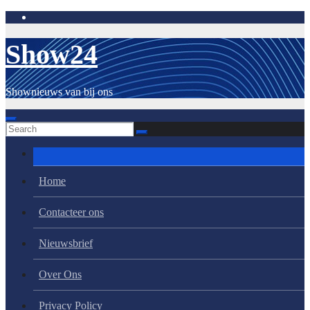
Skip
to
content
Show24
Shownieuws van bij ons
Home
Contacteer ons
Nieuwsbrief
Over Ons
Privacy Policy