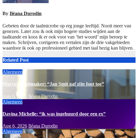
By
Iléana Durodin
Gebeten door de taalmicrobe op erg jonge leeftijd. Nooit meer van
genezen. Later zou ik ook mijn hogere studies wijden aan de
taalkunde en koos ik er ook voor van ‘het woord’ mijn beroep te
maken. Schrijven, corrigeren en vertalen zijn de drie vakgebieden
waardoor ik ook op professioneel gebied met taal bezig kan blijven.
Related Post
Algemeen
Marco Schuitmaker: “Jan Smit gaf zijn fout toe”
Aug 6, 2026
Iléana Durodin
Algemeen
Davina Michelle: “ik was ingehuurd door een ex”
Aug 6, 2026
Iléana Durodin
Algemeen