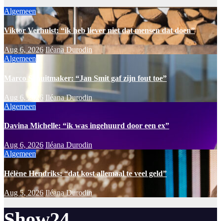
Algemeen
Viktor Verhulst: “ik heb liever niet dat mensen dat doen”
Aug 6, 2026
Iléana Durodin
Algemeen
Marco Schuitmaker: “Jan Smit gaf zijn fout toe”
Aug 6, 2026
Iléana Durodin
Algemeen
Davina Michelle: “ik was ingehuurd door een ex”
Aug 6, 2026
Iléana Durodin
Algemeen
Hélène Hendriks: “dat kost allemaal te veel geld”
Aug 5, 2026
Iléana Durodin
Show24