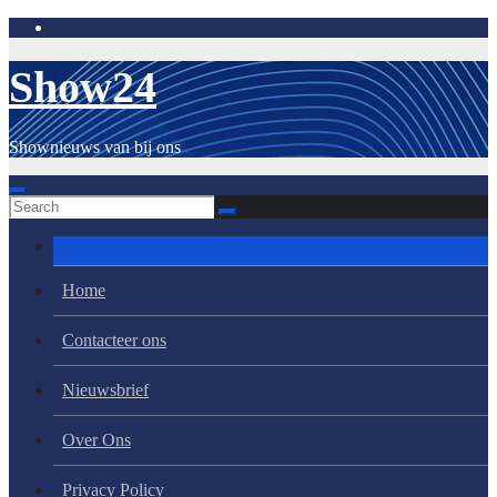
Skip
to
content
Show24
Shownieuws van bij ons
Home
Contacteer ons
Nieuwsbrief
Over Ons
Privacy Policy