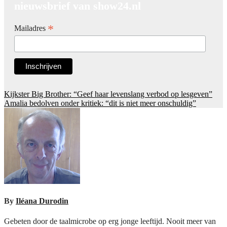
nieuwsbrief van show24.nl
*
Mailadres
Post
Kijkster Big Brother: “Geef haar levenslang verbod op lesgeven”
Amalia bedolven onder kritiek: “dit is niet meer onschuldig”
navigation
By
Iléana Durodin
Gebeten door de taalmicrobe op erg jonge leeftijd. Nooit meer van