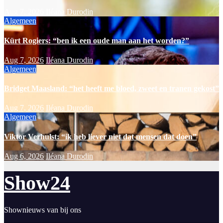
Aug 7, 2026
Iléana Durodin
Algemeen
Kürt Rogiers: “ben ik een oude man aan het worden?”
Aug 7, 2026
Iléana Durodin
Algemeen
Bridget Maasland: “het heeft me bloed, zweet en tranen gekost”
Aug 7, 2026
Iléana Durodin
Algemeen
Viktor Verhulst: “ik heb liever niet dat mensen dat doen”
Aug 6, 2026
Iléana Durodin
Show24
Shownieuws van bij ons