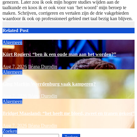
genezen. Later zou ik ook mijn hogere studies wijden aan de
taalkunde en koos ik er ook voor van ‘het woord’ mijn beroep te
maken. Schrijven, corrigeren en vertalen zijn de drie vakgebieden
waardoor ik ook op professioneel gebied met taal bezig kan blijven.
Related Post
Algemeen
Kürt Rogiers: “ben ik een oude man aan het worden?”
Aug 7, 2026
Iléana Durodin
Algemeen
Ging Marlijn Weerdenburg vaak kamperen?
Aug 7, 2026
Iléana Durodin
Algemeen
Bridget Maasland: “het heeft me bloed, zweet en tranen gekost”
Aug 7, 2026
Iléana Durodin
Zoeken