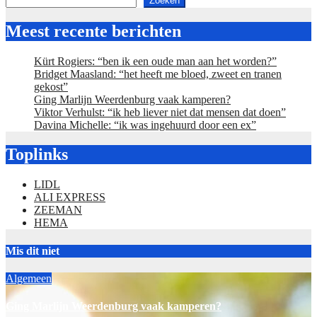
Zoeken
Meest recente berichten
Kürt Rogiers: “ben ik een oude man aan het worden?”
Bridget Maasland: “het heeft me bloed, zweet en tranen
gekost”
Ging Marlijn Weerdenburg vaak kamperen?
Viktor Verhulst: “ik heb liever niet dat mensen dat doen”
Davina Michelle: “ik was ingehuurd door een ex”
Toplinks
LIDL
ALI EXPRESS
ZEEMAN
HEMA
Mis dit niet
Algemeen
Ging Marlijn Weerdenburg vaak kamperen?