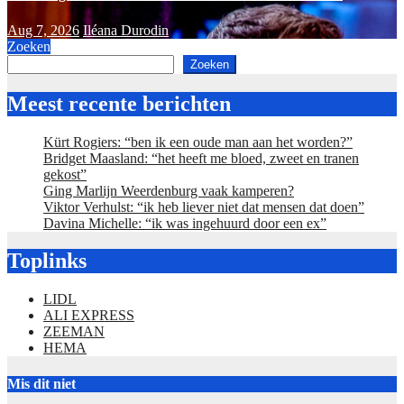
Aug 7, 2026
Iléana Durodin
Zoeken
Zoeken
Meest recente berichten
Kürt Rogiers: “ben ik een oude man aan het worden?”
Bridget Maasland: “het heeft me bloed, zweet en tranen
gekost”
Ging Marlijn Weerdenburg vaak kamperen?
Viktor Verhulst: “ik heb liever niet dat mensen dat doen”
Davina Michelle: “ik was ingehuurd door een ex”
Toplinks
LIDL
ALI EXPRESS
ZEEMAN
HEMA
Mis dit niet