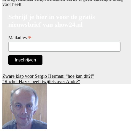
voor heeft.
Schrijf je hier in voor de gratis
nieuwsbrief van show24.nl
*
Mailadres
Post
Zware klap voor Sergio Herman: “hoe kan dit?!”
“Rachel Hazes heeft twijfels over André”
navigation