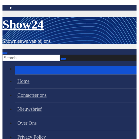
Skip
to
content
Show24
Shownieuws van bij ons
Home
Contacteer ons
Nieuwsbrief
Over Ons
Privacy Policy