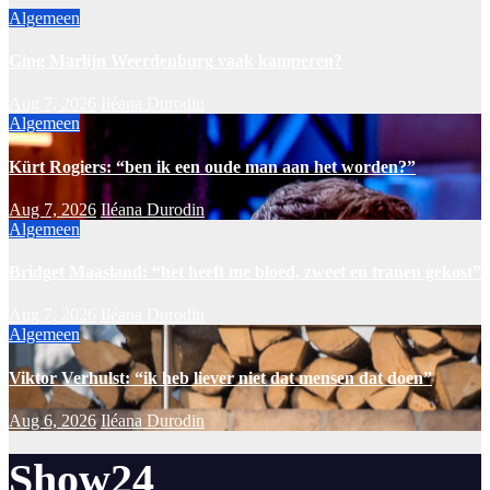
Algemeen
Ging Marlijn Weerdenburg vaak kamperen?
Aug 7, 2026
Iléana Durodin
Algemeen
Kürt Rogiers: “ben ik een oude man aan het worden?”
Aug 7, 2026
Iléana Durodin
Algemeen
Bridget Maasland: “het heeft me bloed, zweet en tranen gekost”
Aug 7, 2026
Iléana Durodin
Algemeen
Viktor Verhulst: “ik heb liever niet dat mensen dat doen”
Aug 6, 2026
Iléana Durodin
Show24