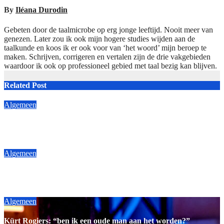
By
Iléana Durodin
Gebeten door de taalmicrobe op erg jonge leeftijd. Nooit meer van
genezen. Later zou ik ook mijn hogere studies wijden aan de
taalkunde en koos ik er ook voor van ‘het woord’ mijn beroep te
maken. Schrijven, corrigeren en vertalen zijn de drie vakgebieden
waardoor ik ook op professioneel gebied met taal bezig kan blijven.
Related Post
Algemeen
Ging Marlijn Weerdenburg vaak kamperen?
Aug 7, 2026
Iléana Durodin
Algemeen
Bridget Maasland: “het heeft me bloed, zweet en tranen gekost”
Aug 7, 2026
Iléana Durodin
Algemeen
Kürt Rogiers: “ben ik een oude man aan het worden?”