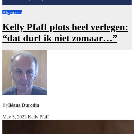
Algemeen
Kelly Pfaff plots heel verlegen:
“dat durf ik niet zomaar…”
By
Iléana Durodin
May 5, 2023
Kelly Pfaff