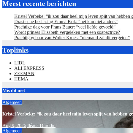
Meest recente berichten
Kristel Verbeke: “ik zou daar heel mijn leven spijt van hebben
Drastische beslissing Emma Kok: “het kan niet anders”
Prachtige dag voor Frans Bauer: “veel liefde gevoeld”
Wordt prinses Elisabeth vergeleken met een soapactrice?
Prachtig gebaar van Wolter Kroes: “niemand zal dit vergeten”
Toplinks
LIDL
ALI EXPRESS
ZEEMAN
HEMA
Mis dit niet
Algemeen
Kristel Verbeke: “ik zou daar heel mijn leven spijt van hebben g
Aug 9, 2026
Iléana Durodin
Algemeen