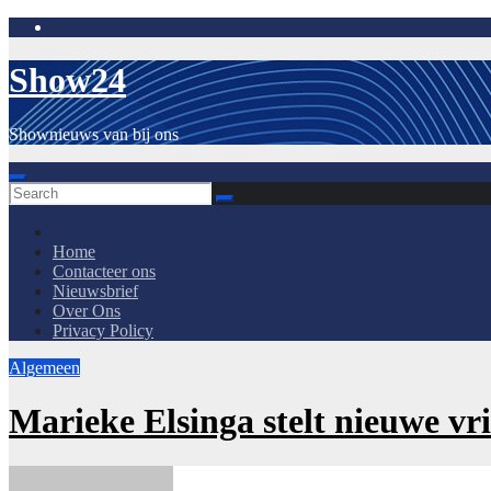
Skip
to
content
Show24
Shownieuws van bij ons
Home
Contacteer ons
Nieuwsbrief
Over Ons
Privacy Policy
Algemeen
Marieke Elsinga stelt nieuwe vr