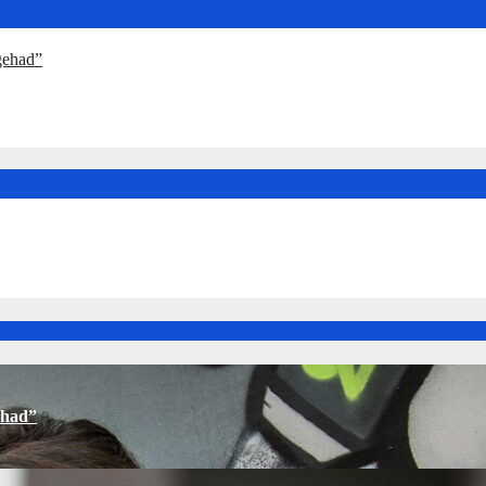
 gehad”
ehad”