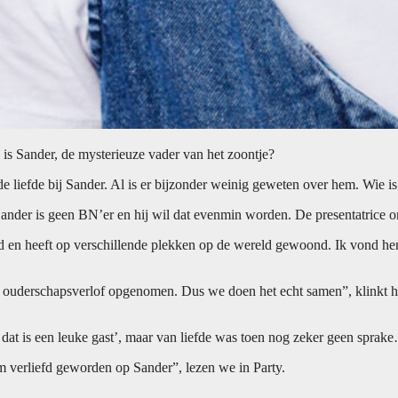
 is Sander, de mysterieuze vader van het zoontje?
e liefde bij Sander. Al is er bijzonder weinig geweten over hem. Wie i
ander is geen BN’er en hij wil dat evenmin worden. De presentatrice o
isd en heeft op verschillende plekken op de wereld gewoond. Ik vond he
lang ouderschapsverlof opgenomen. Dus we doen het echt samen”, klinkt 
dat is een leuke gast’, maar van liefde was toen nog zeker geen sprak
am verliefd geworden op Sander”, lezen we in Party.