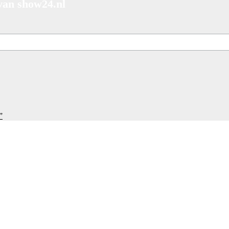
 van show24.nl
”