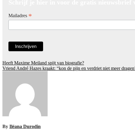
Schrijf je hier in voor de gratis nieuwsbrief
*
Mailadres
Post
Heeft Maxime Meiland spijt van biografie?
Vriend André Hazes kraakt: “kon de pijn en verdriet niet meer dragen
navigation
By
Iléana Durodin