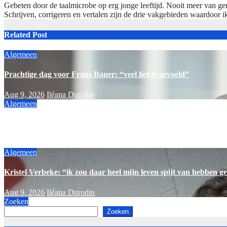
Gebeten door de taalmicrobe op erg jonge leeftijd. Nooit meer van ge
Schrijven, corrigeren en vertalen zijn de drie vakgebieden waardoor i
Related Post
Algemeen
Prachtige dag voor Frans Bauer: “veel liefde gevoeld”
Aug 9, 2026
Iléana Durodin
Algemeen
Drastische beslissing Emma Kok: “het kan niet anders”
Aug 9, 2026
Iléana Durodin
Algemeen
Kristel Verbeke: “ik zou daar heel mijn leven spijt van hebben g
Aug 9, 2026
Iléana Durodin
Zoeken
Zoeken